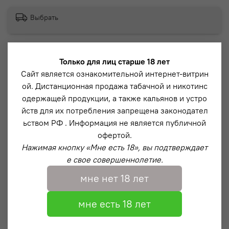
Выбрать
Модель Down Micro – микро модель классического
Только для лиц старше 18 лет
кальяна с эффектной продувкой из-под блюдца
Сайт является ознакомительной интернет-витрин
(напоминающая водопад). Данная система разработана
ой. Дистанционная продажа табачной и никотинс
нашей компанией в 2019 году и пользуется
одержащей продукции, а также кальянов и устро
популярностью по сей день.
йств для их потребления запрещена законодател
ьством РФ . Информация не является публичной
Описание
офертой.
Нажимая кнопку «Мне есть 18», вы подтверждает
Магнитный коннектор на притирке с технологией
е свое совершеннолетие.
“Magnet Shield” – которая защищает магнит от
физического воздействия и максимально продлевает
мне нет 18 лет
его срок службы
мне есть 18 лет
Вариативная тяга за счет регулируемого диффузора.
Доступно 4 режима курения - от легкого диффузорного