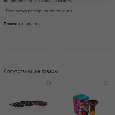
до приближенного к классическому.
Полностью разборная конструкция.
Все элементы шахты, контактирующие с водой,
Показать полностью
выполнены из пищевой нержавеющей стали AISI 304.
Комплектация
Шахта микро
Блюдце
Мундштук
Шланг чёрный силиконовый (Soft Touch)
Сопутствующие товары
Набор уплотнителей для колбы и чаши