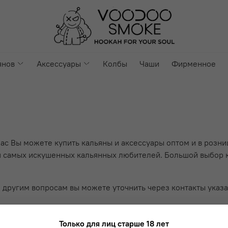
янов
Аксессуары
Колбы
Чаши
Фирменное
с Вы можете купить кальяны и аксессуары оптом и в розниц
для самых искушенных кальянных любителей. Большой выбор
другим вопросам вы можете уточнить через контакты указа
Только для лиц старше 18 лет