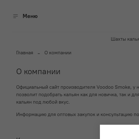
Меню
Шахты каль
Главная
О компании
О компании
Официальный сайт производителя Voodoo Smoke, у на
позволит подобрать кальян как для новичка, так и 
кальян под любой вкус.
Информацию для оптовых закупок и консультацию по 