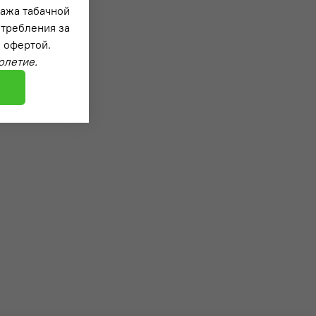
дажа табачной
отребления за
 офертой.
олетие.