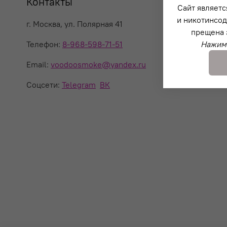
Контакты
Сайт являетс
и никотинсод
г. Москва, ул. Полярная 41
прещена 
Телефон:
8-968-598-71-51
Нажима
Email:
voodoosmoke@yandex.ru
Соцсети:
Telegram
ВК