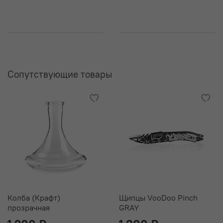
его срок службы
Вариативная тяга за счет регулируемого диффузора.
Доступно 4 режима курения - от легкого диффузорного
до приближенного к классическому.
Полностью разборная конструкция. Все элементы
Сопутствующие товары
шахты, контактирующие с водой, элементы продувки и
резьбовые соединения в кальянах VooDoo Smoke
выполнены из нержавеющей стали, что делает их
долговечными и прочными.
Комплектация:
Шахта VooDoo Smoke Model Down
Дизайнерское блюдце
Анатомический мундштук в цвет шахты
Силиконовый шланг Soft Touch с фирменным
Колба (Крафт)
Щипцы VooDoo Pinch
логотипом
прозрачная
GRAY
Погружная трубка с диффузором регулировки тяги