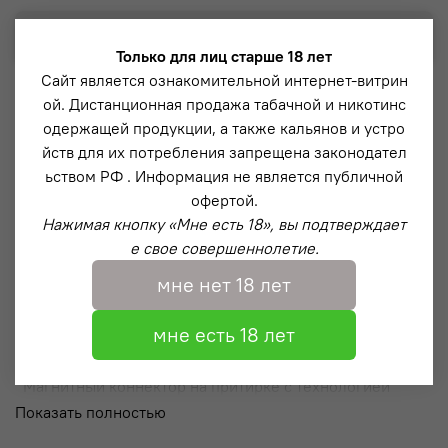
Выбрать
Только для лиц старше 18 лет
Сайт является ознакомительной интернет-витрин
ой. Дистанционная продажа табачной и никотинс
Описание
одержащей продукции, а также кальянов и устро
йств для их потребления запрещена законодател
Модель Down – классическая модель кальяна с
ьством РФ . Информация не является публичной
эффектной продувкой из-под блюдца (напоминающая
офертой.
водопад). Данная система разработана нашей
Нажимая кнопку «Мне есть 18», вы подтверждает
компанией в 2019 году и пользуется популярностью по
е свое совершеннолетие.
сей день.
мне нет 18 лет
Широкая цветовая палитра позволяет каждому
покупателю выбрать уникальный продукт
мне есть 18 лет
исключительно для себя.
Магнитный коннектор на притирке с технологией
“Magnet Shield” – которая защищает магнит от
Показать полностью
физического воздействия и максимально продлевает