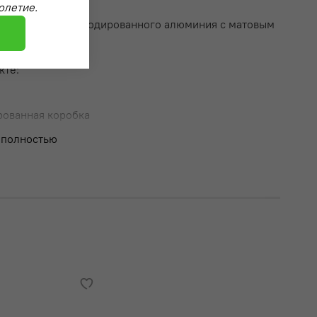
олетие.
еющая сталь
ки из кастомно-анодированного алюминия с матовым
ем
кте:
рованная коробка
 полностью