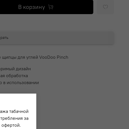
В корзину
рать
 щипцы для углей VooDoo Pinch
оримый дизайн
ная обработка
во в использовании
ние
дажа табачной
истики:
отребления за
 офертой.
20
см