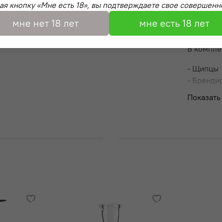
я кнопку «Мне есть 18», вы подтверждаете свое совершенн
- Нержав
- Рукоят
мне нет 18 лет
мне есть 18 лет
покрыти
В компле
- Щипцы
- Бренди
Показать