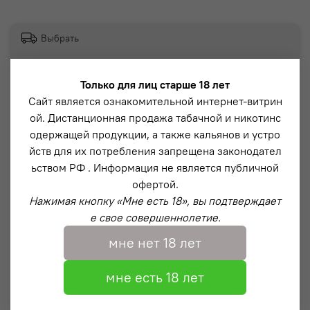
Выбрать
Только для лиц старше 18 лет
Модель PRO Down – Премиум версия кальяна из
Сайт является ознакомительной интернет-витрин
нержавеющей стали и анодированного алюминия с
ой. Дистанционная продажа табачной и никотинс
эффектной продувкой из-под блюдца (напоминающая
одержащей продукции, а также кальянов и устро
водопад). Данная система разработана нашей
йств для их потребления запрещена законодател
компанией в 2019 году и пользуется популярностью по
ьством РФ . Информация не является публичной
сей день.
офертой.
Нажимая кнопку «Мне есть 18», вы подтверждает
Описание
е свое совершеннолетие.
Магнитный коннектор на притирке с технологией
мне нет 18 лет
“Magnet Shield” – которая защищает магнит от
физического воздействия и максимально продлевает
мне есть 18 лет
его срок службы
Вариативная тяга за счет регулируемого диффузора.