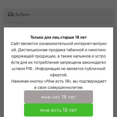
Выбрать
Модель PRO Down – Премиум версия кальяна из
Только для лиц старше 18 лет
нержавеющей стали и анодированного алюминия с
Сайт является ознакомительной интернет-витрин
эффектной продувкой из-под блюдца (напоминающая
ой. Дистанционная продажа табачной и никотинс
водопад). Данная система разработана нашей
одержащей продукции, а также кальянов и устро
компанией в 2019 году и пользуется популярностью по
йств для их потребления запрещена законодател
сей день.
ьством РФ . Информация не является публичной
офертой.
Описание
Нажимая кнопку «Мне есть 18», вы подтверждает
е свое совершеннолетие.
Магнитный коннектор на притирке с технологией
“Magnet Shield” – которая защищает магнит от
мне нет 18 лет
физического воздействия и максимально продлевает
его срок службы
мне есть 18 лет
Вариативная тяга за счет регулируемого диффузора.