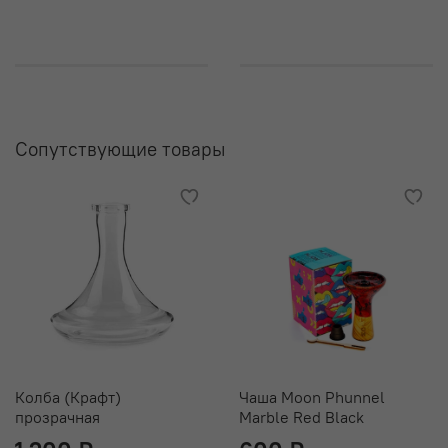
его срок службы
Вариативная тяга за счет регулируемого диффузора.
Доступно 4 режима курения - от легкого диффузорного
до приближенного к классическому.
Полностью разборная конструкция. Все элементы
Сопутствующие товары
шахты, контактирующие с водой, элементы продувки и
резьбовые соединения в кальянах VooDoo Smoke
выполнены из нержавеющей стали, что делает их
долговечными и прочными.
Комплектация:
Шахта VooDoo Smoke Model Down
Дизайнерское блюдце
Анатомический мундштук в цвет шахты
Силиконовый шланг Soft Touch с фирменным
Колба (Крафт)
Чаша Moon Phunnel
логотипом
прозрачная
Marble Red Black
Погружная трубка с диффузором регулировки тяги