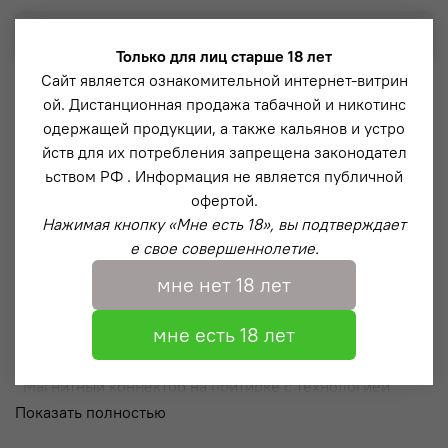
Выбрать
Только для лиц старше 18 лет
Сайт является ознакомительной интернет-витрин
ой. Дистанционная продажа табачной и никотинс
Описание
одержащей продукции, а также кальянов и устро
йств для их потребления запрещена законодател
Модель Down – классическая модель кальяна с
ьством РФ . Информация не является публичной
эффектной продувкой из-под блюдца (напоминающая
офертой.
водопад). Данная система разработана нашей
Нажимая кнопку «Мне есть 18», вы подтверждает
компанией в 2019 году и пользуется популярностью по
е свое совершеннолетие.
сей день.
мне нет 18 лет
Широкая цветовая палитра позволяет каждому
покупателю выбрать уникальный продукт
мне есть 18 лет
исключительно для себя.
Магнитный коннектор на притирке с технологией
“Magnet Shield” – которая защищает магнит от
Показать полностью
физического воздействия и максимально продлевает