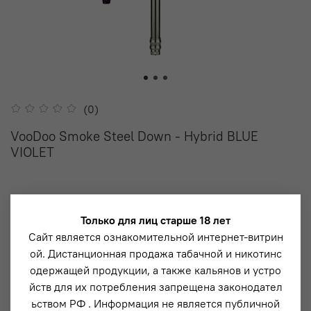
(0)
VooDoo Smoke Steel Down - Hybrid BLUE
VIOLET
15 490 ₽
Только для лиц старше 18 лет
Сайт является ознакомительной интернет-витрин
ой. Дистанционная продажа табачной и никотинс
одержащей продукции, а также кальянов и устро
В корзину
йств для их потребления запрещена законодател
ьством РФ . Информация не является публичной