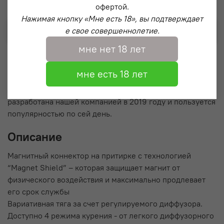
офертой.
Нажимая кнопку «Мне есть 18», вы подтверждает
Выбрать
е свое совершеннолетие.
мне нет 18 лет
Модель Down Steel – классическая модель кальяна из
мне есть 18 лет
нержавеющей стали с эффектной продувкой из-под
блюдца (напоминающая водопад). Данная система
разработана нашей компанией в 2019 году и пользуется
популярностью по сей день.
Описание
Магнитный коннектор на притирке с технологией
“Magnet Shield” – которая защищает магнит от
физического воздействия и максимально продлевает
его срок службы
Вариативная тяга за счет регулируемого диффузора.
Доступно 4 режима курения - от легкого диффузорного