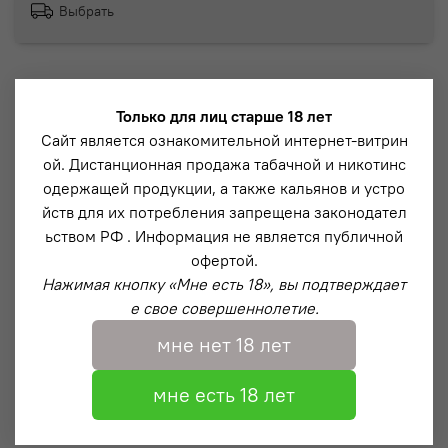
Выбрать
Стильные щипцы для углей VooDoo Pinch
Только для лиц старше 18 лет
- Неповторимый дизайн
Сайт является ознакомительной интернет-витрин
- Детальная обработка
ой. Дистанционная продажа табачной и никотинс
- Удобство в использовании
одержащей продукции, а также кальянов и устро
йств для их потребления запрещена законодател
ьством РФ . Информация не является публичной
Описание
офертой.
Характеристики:
Нажимая кнопку «Мне есть 18», вы подтверждает
е свое совершеннолетие.
- Длина 20
см
мне нет 18 лет
- Нержавеющая сталь
- Рукоятки из кастомно-анодированного алюминия с
мне есть 18 лет
матовым покрытием
В комплекте: