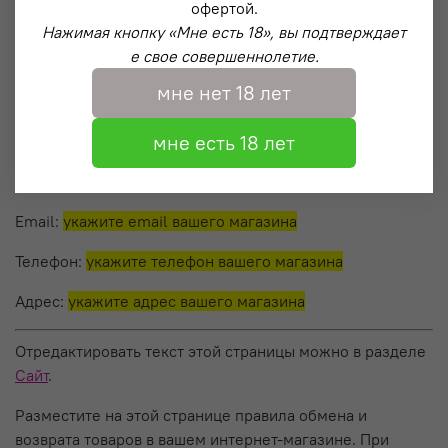
офертой.
потребителем по договору, за исключением расходов
Нажимая кнопку «Мне есть 18», вы подтверждает
продавца на доставку от потребителя возвращенного
е свое совершеннолетие.
товара, не позднее чем через десять дней со дня
мне нет 18 лет
предъявления потребителем соответствующего
требования.
мне есть 18 лет
Контакты для связи с магазином по вопросам обмена
или возврата товаров:
Email:
укажите email вашего магазина
Телефон:
укажите телефон вашего магазина
Адрес:
укажите адрес вашего магазина
Отредактировать текст этой страницы можно в разделе
Сайт
.
Разместите на этой странице правила обмена и
возврата товаров в вашем интернет-магазине. При