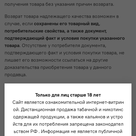
получения товара без указания причин возврата.
Возврат товара надлежащего качества возможен в
случае, если
сохранены его товарный вид,
потребительские свойства, а также документ,
подтверждающий факт и условия покупки указанного
товара
. Отсутствие у потребителя документа,
подтверждающего факт и условия покупки товара, не
лишает его возможности ссылаться на другие
доказательства приобретения товара у данного
продавца.
Потребитель не вправе отказаться от товара
надлежащего качества, имеющего индивидуально-
Только для лиц старше 18 лет
определенные свойства, если указанный товар может
Сайт является ознакомительной интернет-витрин
быть использован исключительно приобретающим его
ой. Дистанционная продажа табачной и никотинс
потребителем (
прим.: если товар изготовлен на заказ
).
одержащей продукции, а также кальянов и устро
йств для их потребления запрещена законодател
При отказе потребителя от товара продавец должен
ьством РФ . Информация не является публичной
возвратить ему денежную сумму, уплаченную