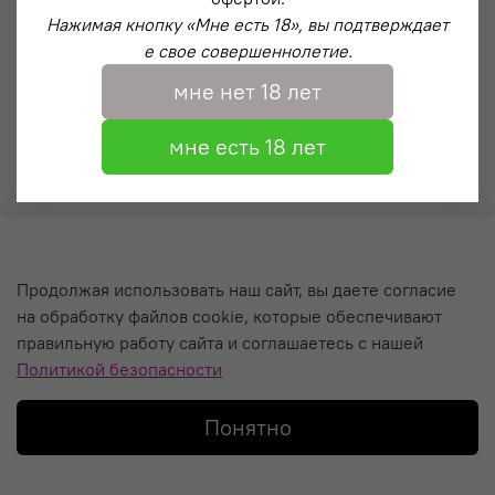
Нажимая кнопку «Мне есть 18», вы подтверждает
е свое совершеннолетие.
мне нет 18 лет
мне есть 18 лет
О компании
Продолжая использовать наш сайт, вы даете согласие
на обработку файлов cookie, которые обеспечивают
Уход за кальяном и Гарантия
правильную работу сайта и соглашаетесь с нашей
Политика обработки персональных данных
Политикой безопасности
Пользовательское соглашение
Понятно
Главная
Поиск
Корзина
Избранное
Профиль