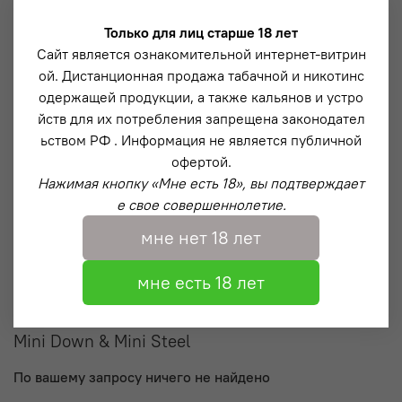
Mini Steel Down
Только для лиц старше 18 лет
Сайт является ознакомительной интернет-витрин
Pro & Steel Matte
ой. Дистанционная продажа табачной и никотинс
Limited
одержащей продукции, а также кальянов и устро
йств для их потребления запрещена законодател
Аксессуары
ьством РФ . Информация не является публичной
офертой.
Колбы
Нажимая кнопку «Мне есть 18», вы подтверждает
е свое совершеннолетие.
Чаши
мне нет 18 лет
Фирменное
мне есть 18 лет
Запчасти
Mini Down & Mini Steel
По вашему запросу ничего не найдено