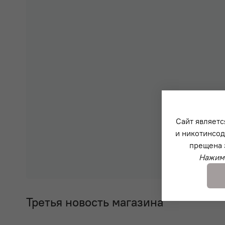
Сайт являетс
и никотинсод
прещена 
Нажима
Третья новость магазина