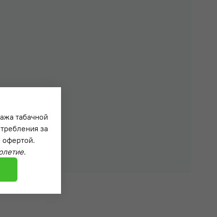
дажа табачной
отребления за
 офертой.
олетие.